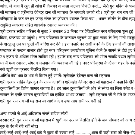
आंवा, जे बाबा मैं खुद ही आंवा मैं किस्मद दा माडा मालका किवंे करां… जैसे गुरु भक्ति के भ
जी महाराज व श्रीमहंत देवेन्द्र दास जी महाराज के जयकारे लगाते रहे। श्री गुरु राम राय
परिक्रमा के रूट पर हर जगह संगत का ज़ोरदार स्वागत किया गया। भजन कीर्तन के बीच श्रद्धा
समुचित व्यवस्था सहित आकर्षक स्वागत व्यवस्था की।
श्री दरबार साहिब परिसर से सुबह 7 बजकर 30 मिनट पर ऐतिहासिक नगर परिक्रमा शुरू हुई। नगर 
विला, घण्टाघर पर पहुंची। नगर परिक्रमा के घण्टाघर पहुंचने पर कुछ समय के लिए मानो सबकुछ 
के श्रद्धालु उन पर फूलों की बारिश कर देते। इस नज़ारे का साक्षी बनने के लिए हजारों की तादाद मे
घण्टाघर से पल्टन बाजार होते हुए नगर परिक्रमा लक्खीबाग पुलिस चैकी के सामने से होते हुए रीठा 
25 हजार से अधिक संगत शामिल रहीं। इसके बाद नगर परिक्रमा की संगत समाधि स्थल श्रीमहंत सा
भर में भव्य स्वागत, लंगर व जलपान की व्यवस्था की गई। नगर परिक्रमा के दौरान शहर के कई गणम
बजे खुशी का प्रसाद वितरित किया गया।
अतिथि देवो भवा के भाव से विभोर हुई संगतें: श्रीमहंत देवेन्द्र दास जी महाराज
श्री दरबार साहिब देहरादून के सज्जादानशीन श्रीमहंत देवेन्द्र दास जी महाराज ने कहा कि ऐतिहा
दूनवासियों का विशेष आभार जताया है। हर साल दूनवासियों की ओर से संगत का जिस स्नेह व अप
सम्मान के प्रति समस्त दूनवासियों का हार्दिक आभार जताया। श्री महाराज जी ने मेले के सफ
श्री गुरु राम राय जी महाराज का आशीर्वाद व कृपा आप सभी पर बनी रहे।
अन्य राज्यों से आई अधिकांश संगतें वापिस लौटीं
दरबार श्री गुरु राम राय जी महाराज में खुशी का प्रसाद वितरित होने के बाद सोमवार को अन्य 
गुरु के रंग में रंगी रहीं संगत
लाई-लाई-लाई-लाई-लाई बाबे ने फुलां दी बरखा लाई………….,आज दी घड़ी बाबा जी रोज़-रोज़ आवे