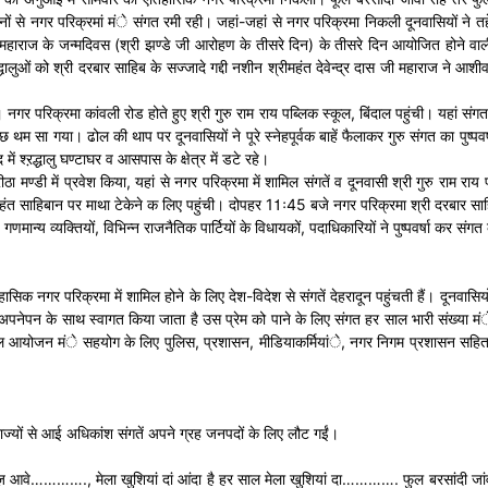
जनों से नगर परिक्रमां मंे संगत रमी रही। जहां-जहां से नगर परिक्रमा निकली दूनवासियों ने तह
 जी महाराज के जन्मदिवस (श्री झण्डे जी आरोहण के तीसरे दिन) के तीसरे दिन आयोजित होने 
लुओं को श्री दरबार साहिब के सज्जादे गद्दी नशीन श्रीमहंत देवेन्द्र दास जी महाराज ने आ
परिक्रमा कांवली रोड होते हुए श्री गुरु राम राय पब्लिक स्कूल, बिंदाल पहुंची। यहां संगत
थम सा गया। ढोल की थाप पर दूनवासियों ने पूरे स्नेहपूर्वक बाहें फैलाकर गुरु संगत का पुष्प
ं श्ऱद्धालु घण्टाघर व आसपास के क्षेत्र में डटे रहे।
मण्डी में प्रवेश किया, यहां से नगर परिक्रमा में शामिल संगतें व दूनवासी श्री गुरु राम राय पब्
हिबान पर माथा टेकेने क लिए पहुंची। दोपहर 11ः45 बजे नगर परिक्रमा श्री दरबार साहिब पहुं
ान्य व्यक्तियों, विभिन्न राजनैतिक पार्टियों के विधायकों, पदाधिकारियों ने पुष्पवर्षा कर स
सिक नगर परिक्रमा में शामिल होने के लिए देश-विदेश से संगतें देहरादून पहुंचती हैं। दूनवासियो
नेपन के साथ स्वागत किया जाता है उस प्रेम को पाने के लिए संगत हर साल भारी संख्या मंे द
ल आयोजन मंे सहयोग के लिए पुलिस, प्रशासन, मीडियाकर्मियांे, नगर निगम प्रशासन सहित सभी 
राज्यों से आई अधिकांश संगतें अपने ग्रह जनपदों के लिए लौट गईं।
…………., मेला खुशियां दां आंदा है हर साल मेला खुशियां दा…………. फुल बरसांदी जांवा रा