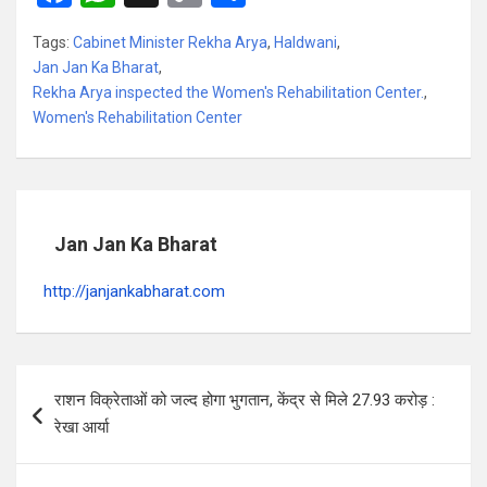
a
h
o
h
Tags:
Cabinet Minister Rekha Arya
,
Haldwani
,
ce
at
py
ar
Jan Jan Ka Bharat
,
b
s
Li
e
Rekha Arya inspected the Women's Rehabilitation Center.
,
Women's Rehabilitation Center
o
A
n
o
p
k
k
p
Jan Jan Ka Bharat
http://janjankabharat.com
Post
राशन विक्रेताओं को जल्द होगा भुगतान, केंद्र से मिले 27.93 करोड़ :
navigation
रेखा आर्या