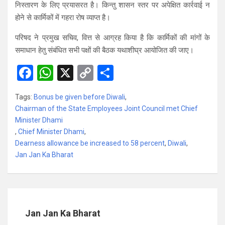
निस्तारण के लिए प्रयासरत है। किन्तु शासन स्तर पर अपेक्षित कार्रवाई न
होने से कार्मिकों में गहरा रोष व्याप्त है।
परिषद ने प्रमुख सचिव, वित्त से आग्रह किया है कि कार्मिकों की मांगों के
समाधान हेतु संबंधित सभी पक्षों की बैठक यथाशीघ्र आयोजित की जाए।
F
W
X
C
S
a
h
o
h
Tags:
Bonus be given before Diwali
,
ce
at
py
ar
Chairman of the State Employees Joint Council met Chief
b
s
Li
e
Minister Dhami
,
Chief Minister Dhami
o
A
,
n
Dearness allowance be increased to 58 percent
,
Diwali
,
o
p
k
Jan Jan Ka Bharat
k
p
Jan Jan Ka Bharat