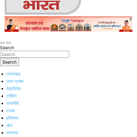
Online Trending Hindi News Website
Jan Jan Ka Bharat
Search
Search
उत्तराखंड
उत्तर प्रदेश
देश/विदेश
ट्रेंडिंग
राजनीति
पंजाब
हरियाणा
खेल
स्वास्थ्य