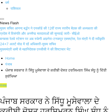
धर्म
राशिफल
News Flash
मुख्य सचिव आनन्द बर्द्धन ने एनकॉर्ड की 12वीं राज्य स्तरीय बैठक की अध्यक्षता की
प्रदेश में विसंगति और अनमैप्ड मतदाताओं की सुनवाई जारी- सीईओ
बनबसा रेलवे स्टेशन पर अब रुकेगी अछनेरा-टनकपुर एक्सप्रेस, रेल मंत्री ने दी स्वीकृति
24×7 अलर्ट मोड में रहें अधिकारी-मुख्य सचिव
मुख्यमंत्री धामी से महानिदेशक एनसीसी ने की शिष्टाचार भेंट
Home
पंजाब
ਪੰਜਾਬ ਸਰਕਾਰ ਨੇ ਸਿੱਧੂ ਮੂਸੇਵਾਲਾ ਦੇ ਕਰੀਬੀ ਦੋਸਤ ਹਰਸਿਮਰਨ ਸਿੰਘ ਸੰਧੂ ਨੂੰ ਦਿੱਤੀ
ਸੁਰੱਖਿਆ
पंजाब
ਪੰਜਾਬ ਸਰਕਾਰ ਨੇ ਸਿੱਧੂ ਮੂਸੇਵਾਲਾ ਦੇ
ਕਰੀਬੀ ਦੋਸਤ ਹਰਸਿਮਰਨ ਸਿੰਘ ਸੰਧੂ ਨੂੰ