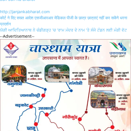
http://janjankabharat.com
Post
कोर्ट ने दिए सख्त आदेश एसजीआरआर मेडिकल पीजी के छात्र छात्राएं नहीं कर सकेंगे धरना
navigation
प्रदर्शन
ਯੋਗੀ ਆਦਿਤਿਆਨਾਥ ਨੇ ਚੰਡੀਗੜ੍ਹ ‘ਚ ‘ਰਾਮ ਮੰਦਰ ਦੇ ਨਾਮ ‘ਤੇ ਸੰਜੇ ਟੰਡਨ ਲਈ ਮੰਗੀ ਵੋਟ
--Advertisement--