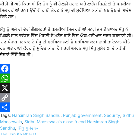
ਕੀਤੀ ਸੀ ਅਤੇ ਕਿਹਾ ਸੀ ਕਿ ਉਸ ਨੂੰ ਵੀ ਗੋਲਡੀ ਬਰਾੜ ਅਤੇ ਲਾਰੈਂਸ ਬਿਸ਼ਨੋਈ ਤੋਂ ਧਮਕੀਆਂ
ਮਿਲ ਰਹੀਆਂ ਹਨ। ਉਦੋਂ ਵੀ ਹਾਈ ਕੋਰਟ ਨੇ ਸੰਧੂ ਦੀ ਸੁਰੱਖਿਆ ਯਕੀਨੀ ਬਣਾਉਣ ਦੇ ਆਦੇਸ਼
ਦਿੱਤੇ ਸਨ।
ਸੰਧੂ ਨੂੰ ਅਜੇ ਵੀ ਦੋਵਾਂ ਗੈਂਗਸਟਰਾਂ ਤੋਂ ਧਮਕੀਆਂ ਮਿਲ ਰਹੀਆਂ ਸਨ, ਜਿਸ ਤੋਂ ਬਾਅਦ ਸੰਧੂ ਨੇ
ਪਿਛਲੇ ਸਾਲ ਨਵੰਬਰ ਵਿੱਚ ਮੋਹਾਲੀ ਦੇ ਮਟੌਰ ਥਾਣੇ ਵਿਚ ਐਫ਼ਆਈਆਰ ਦਰਜ ਕਰਵਾਈ ਸੀ।
ਹੁਣ ਪੰਜਾਬ ਸਰਕਾਰ ਨੇ ਸੰਧੂ ਦੀ ਸੁਰੱਖਿਆ ਲਈ ਛੇ ਸੁਰੱਖਿਆ ਕਰਮਚਾਰੀ ਤਾਇਨਾਤ ਕੀਤੇ
ਹਨ ਅਤੇ ਹਾਈ ਕੋਰਟ ਨੂੰ ਸੂਚਿਤ ਕੀਤਾ ਹੈ। ਹਰਸਿਮਰਨ ਸੰਧੂ ਸਿੱਧੂ ਮੂਸੇਵਾਲਾ ਦੇ ਕਰੀਬੀ
ਦੋਸਤਾਂ ਵਿੱਚੋਂ ਇੱਕ ਸੀ।
Facebook
WhatsApp
X
Copy
Tags:
Harsimran Singh Sandhu
,
Punjab government
,
Security
,
Sidhu
Link
Share
Moosewala
,
Sidhu Moosewala's close friend Harsimran Singh
Sandhu
,
ਸਿੱਧੂ ਮੂਸੇਵਾਲਾ
Jan Jan Ka Bharat