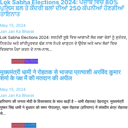
Lok Sabha Elections 2024: ਪੰਜਾਬ ਵਿਚ 80%
ਪੁਲਿਸ ਬਲ ਤੇ ਕੇਂਦਰੀ ਬਲਾਂ ਦੀਆਂ 250 ਕੰਪਨੀਆਂ ਹੋਣਗੀਆਂ
ਤਾਇਨਾਤ
May 15, 2024
Jan Jan Ka Bharat
Lok Sabha Elections 2024: ਸਰਹੱਦੀ ਸੂਬੇ ਵਿਚ ਆਗਾਮੀ ਲੋਕ ਸਭਾ ਚੋਣਾਂ ਨੂੰ ਸੁਤੰਤਰ,
ਨਿਰਪੱਖ ਅਤੇ ਸ਼ਾਂਤੀਪੂਰਵਕ ਢੰਗ ਨਾਲ ਨੇਪਰੇ ਚਾੜ੍ਹਨ ਦੇ ਉਦੇਸ਼ ਅਤੇ ਆਮ ਲੋਕਾਂ ਵਿਚ
ਵਿਸ਼ਵਾਸ ਪੈਦਾ ਕਰਨ ਦੇ ਨਾਲ-ਨਾਲ…
उत्तराखंड
देश/विदेश
मुख्यमंत्री धामी ने रोहतक से भाजपा प्रत्याशी अरविंद कुमार
शर्मा के पक्ष में की मतदान की अपील
May 15, 2024
Jan Jan Ka Bharat
हरियाणा की जनता मोदी के विकासवाद के साथ खड़ी है – धामी रोहतक/ देहरादून: मुख्यमंत्री
पुष्कर सिंह धामी ने बुधवार को समर गोपालपुर, महम रोहतक (हरियाणा) में संसदीय क्षेत्र रोहतक
से…
उत्तराखंड
राजनीति