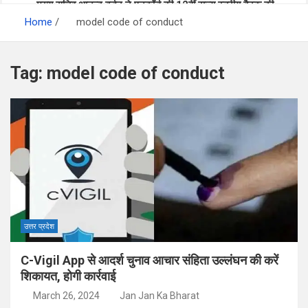
मुख्य सचिव आनन्द बर्द्धन ने एनकॉर्ड की 12वीं राज्य स्तरीय बैठक की
प्रदेश में विसंगति और अनमैप्ड मतदाताओं की सुनवाई जारी- सीईओ
Home
अध्यक्षता की
model code of conduct
Tag:
model code of conduct
बनबसा रेलवे स्टेशन पर अब रुकेगी अछनेरा-टनकपुर एक्सप्रेस, रेल मंत्री ने
24×7 अलर्ट मोड में रहें अधिकारी-मुख्य सचिव
दी स्वीकृति
मुख्यमंत्री धामी से महानिदेशक एनसीसी ने की शिष्टाचार भेंट
उत्तर प्रदेश
C-Vigil App से आदर्श चुनाव आचार संहिता उल्लंघन की करें
शिकायत, होगी कार्रवाई
March 26, 2024
Jan Jan Ka Bharat