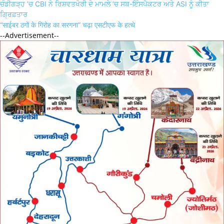
Post
ਚੰਡੀਗੜ੍ਹ ’ਚ CBI ਨੇ ਰਿਸ਼ਵਤਖੋਰੀ ਦੇ ਮਾਮਲੇ ’ਚ ਸਬ-ਇੰਸਪੈਕਟਰ ਅਤੇ ASI ਨੂੰ ਕੀਤਾ
navigation
ਗ੍ਰਿਫ਼ਤਾਰ
“साईबर ठगों के गिरोह का सरगना” चढ़ा एसटीएफ के हत्थे
--Advertisement--