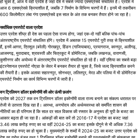
हो चुका है, आज ये वहीं प्रदेश है जहां देश में सबसे ज्यादा एक्सप्रेसवे संचालित हैं। प्रदेश में
आज 6 एक्सप्रेसवे क्रियाशील हैं, जबकि 7 निर्माण के विभिन्न चरणों में हैं। इनमें भी तकरीबन
600 किलोमीटर लंबा गंगा एक्सप्रेसवे इस साल के अंत तक बनकर तैयार होने जा रहा है।
सर्वाधिक एयरपोर्ट वाला प्रदेश
उत्तर प्रदेश शीघ्र ही देश का पहला ऐसा राज्य होगा, जहां एक-दो नहीं बल्कि पांच-पांच
अंतरराष्ट्रीय एयरपोर्ट संचालित होंगे। प्रदेश में अबतक 15 एयरपोर्ट पूरी तरह से क्रियाशील
हैं, इनमें आगरा, त्रिशूल (बरेली) गोरखपुर, हिंडन (गाजियाबाद), प्रयागराज, कानपुर, अलीगढ़,
आजमगढ़, मुरादाबाद, श्रावस्ती और चित्रकूट में डोमेस्टिक, जबकि लखनऊ, वाराणसी,
कुशीनगर और अयोध्या में अंतरराष्ट्रीय एयरपोर्ट संचालित हो रहे हैं। वहीं एशिया का सबसे बड़ा
इंटरनेशनल एयरपोर्ट नोएडा के जेवर में बनकर तैयार हो चुका है, जिसे जल्द क्रियाशील करने
की तैयारी है। इसके अलावा सहारनपुर, सोनभद्र, ललितपुर, मेरठ और पलिया में भी डोमेस्टिक
एयरपोर्ट निर्माण का कार्य विभिन्न चरणों में जारी है।
वन ट्रिलियन डॉलर इकोनॉमी की ओर ऊंची छलांग
प्रदेश को 2027 तक वन ट्रिलियन डॉलर इकोनॉमी वाला राज्य बनाने का संकल्प धरातल पर
तेजी से उतरता दिख रहा है। आस्था, अन्त्योदय और अर्थव्यवस्था को समर्पित शासन की
नीतियों का ही परिणाम है कि साल दर साल विकास की रफ्तार के अनुरूप ही यूपी के बजट का
आकार बढ़ता ही जा रहा है। आंकड़ों की बात करें तो 2016-17 में प्रदेश का बजट जहां
3.46 लाख करोड़ रुपए का था वहीं 2024-25 का बजट इसके दोगुने से भी अधिक 7.36
लाख करोड़ रुपए का हो चुका है। मुख्यमंत्री के शब्दों में 2024-25 का बजट उत्तर प्रदेश को
देश का ग्रोथ इंजन तथा 1 ट्रिलियन डॉलर इकोनॉमी बनाने की प्रधानमंत्री की संकल्पना का