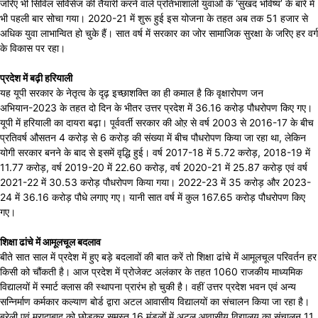
जरिए भी सिविल सर्विसेज की तैयारी करने वाले प्रतिभाशाली युवाओं के ‘सुखद भविष्य’ के बारे में
भी पहली बार सोचा गया। 2020-21 में शुरू हुई इस योजना के तहत अब तक 51 हजार से
अधिक युवा लाभान्वित हो चुके हैं। सात वर्ष में सरकार का जोर सामाजिक सुरक्षा के जरिए हर वर्ग
के विकास पर रहा।
प्रदेश में बढ़ी हरियाली
यह यूपी सरकार के नेतृत्व के दृढ़ इच्छाशक्ति का ही कमाल है कि वृक्षारोपण जन
अभियान-2023 के तहत दो दिन के भीतर उत्तर प्रदेश में 36.16 करोड़ पौधरोपण किए गए।
यूपी में हरियाली का दायरा बढ़ा। पूर्ववर्ती सरकार की ओऱ से वर्ष 2003 से 2016-17 के बीच
प्रतिवर्ष औसतन 4 करोड़ से 6 करोड़ की संख्या में बीच पौधरोपण किया जा रहा था, लेकिन
योगी सरकार बनने के बाद से इसमें वृद्धि हुई। वर्ष 2017-18 में 5.72 करोड़, 2018-19 में
11.77 करोड़, वर्ष 2019-20 में 22.60 करोड़, वर्ष 2020-21 में 25.87 करोड़ एवं वर्ष
2021-22 में 30.53 करोड़ पौधरोपण किया गया। 2022-23 में 35 करोड़ और 2023-
24 में 36.16 करोड़ पौधे लगाए गए। यानी सात वर्ष में कुल 167.65 करोड़ पौधरोपण किए
गए।
शिक्षा ढांचे में आमूलचूल बदलाव
बीते सात साल में प्रदेश में हुए बड़े बदलावों की बात करें तो शिक्षा ढांचे में आमूलचूल परिवर्तन हर
किसी को चौंकती है। आज प्रदेश में प्रोजेक्ट अलंकार के तहत 1060 राजकीय माध्यमिक
विद्यालयों में स्मार्ट क्लास की स्थापना प्रारंभ हो चुकी है। वहीं उत्तर प्रदेश भवन एवं अन्य
सन्निर्माण कर्मकार कल्याण बोर्ड द्वारा अटल आवासीय विद्यालयों का संचालन किया जा रहा है।
बरेली एवं मुरादाबाद को छोड़कर समस्त 16 मंडलों में अटल आवासीय विद्यालय का संचालन 11