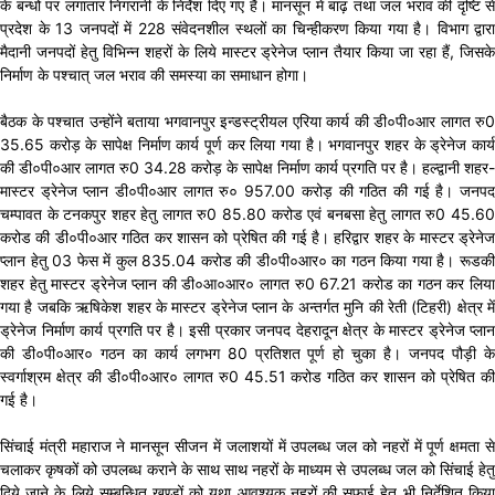
के बन्धो पर लगातार निगरानी के निर्देश दिए गए हैं। मानसून में बाढ़ तथा जल भराव की दृष्टि से
प्रदेश के 13 जनपदों में 228 संवेदनशील स्थलों का चिन्हीकरण किया गया है। विभाग द्वारा
मैदानी जनपदों हेतु विभिन्न शहरों के लिये मास्टर ड्रेनेज प्लान तैयार किया जा रहा हैं, जिसके
निर्माण के पश्चात् जल भराव की समस्या का समाधान होगा।
बैठक के पश्चात उन्होंने बताया भगवानपुर इन्डस्ट्रीयल एरिया कार्य की डी०पी०आर लागत रु0
35.65 करोड़ के सापेक्ष निर्माण कार्य पूर्ण कर लिया गया है। भगवानपुर शहर के ड्रेनेज कार्य
की डी०पी०आर लागत रु0 34.28 करोड़ के सापेक्ष निर्माण कार्य प्रगति पर है। हल्द्वानी शहर-
मास्टर ड्रेनेज प्लान डी०पी०आर लागत रु० 957.00 करोड़ की गठित की गई है। जनपद
चम्पावत के टनकपुर शहर हेतु लागत रु0 85.80 करोड एवं बनबसा हेतु लागत रु0 45.60
करोड की डी०पी०आर गठित कर शासन को प्रेषित की गई है। हरिद्वार शहर के मास्टर ड्रेनेज
प्लान हेतु 03 फेस में कुल 835.04 करोड की डी०पी०आर० का गठन किया गया है। रूडकी
शहर हेतु मास्टर ड्रेनेज प्लान की डी०आ०आर० लागत रु0 67.21 करोड का गठन कर लिया
गया है जबकि ऋषिकेश शहर के मास्टर ड्रेनेज प्लान के अन्तर्गत मुनि की रेती (टिहरी) क्षेत्र में
ड्रेनेज निर्माण कार्य प्रगति पर है। इसी प्रकार जनपद देहरादून क्षेत्र के मास्टर ड्रेनेज प्लान
की डी०पी०आर० गठन का कार्य लगभग 80 प्रतिशत पूर्ण हो चुका है। जनपद पौड़ी के
स्वर्गाश्रम क्षेत्र की डी०पी०आर० लागत रु0 45.51 करोड गठित कर शासन को प्रेषित की
गई है।
सिंचाई मंत्री महाराज ने मानसून सीजन में जलाशयों में उपलब्ध जल को नहरों में पूर्ण क्षमता से
चलाकर कृषकों को उपलब्ध कराने के साथ साथ नहरों के माध्यम से उपलब्ध जल को सिंचाई हेतु
दिये जाने के लिये सम्बन्धित खण्डों को यथा आवश्यक नहरों की सफाई हेतु भी निर्देशित किया