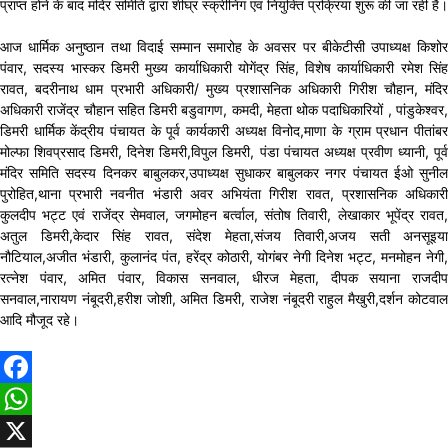
प्राप्त होने के बाद मंदिर समिति द्वारा शीघ्र स्क्रीनिंग एवं नियुक्ति प्रक्रिया शुरू की जा रही है।
आज धार्मिक अनुष्ठान तथा विदाई सम्मान समारोह के अवसर पर बीकेटीसी उपाध्यक्ष किशोर
पंवार, सदस्य भास्कर डिमरी मुख्य कार्याधिकारी योगेंद्र सिंह, विशेष कार्याधिकारी रमेश सिंह
रावत, बदरीनाथ धाम प्रभारी अधिकारी/ मुख्य प्रशासनिक अधिकारी गिरीश चौहान, मंदिर
अधिकारी राजेंद्र चौहान सहित डिमरी बडुवागण, कमदी, मेहता थोक पदाधिकारियों , पांडुकेश्वर,
डिमरी धार्मिक केंद्रीय पंचायत के पूर्व कार्यकारी अध्यक्ष विनोद,माणा के ग्राम प्रधान पीतांबर
मोल्फा शिवप्रसाद डिमरी, दिनेश डिमरी,विपुल डिमरी, पंडा पंचायत अध्यक्ष प्रवीण ध्यानी, पूर्व
मंदिर समिति सदस्य दिनकर बाबुलकर,उपाध्यक्ष सुधाकर बाबुलकर नगर पंचायत ईओ सुनील
पुरोहित,थाना प्रभारी नवनीत भंडारी अवर अभियंता गिरीश रावत, प्रशासनिक अधिकारी
कुलदीप भट्ट एवं राजेंद्र सेमवाल, जगमोहन बर्त्वाल, संतोष तिवारी, लेखाकार भूपेंद्र रावत,
अतुल डिमरी,केदार सिंह रावत, संदेश मेहता,संजय तिवारी,अजय सती अनसूइया
नौटियाल,अजीत भंडारी, कुलानंद पंत, हरेंद्र कोठारी, योगंबर नेगी दिनेश भट्ट, मनमोहन नेगी,
रत्नेश पंवार, अमित पंवार, विकास सनवाल, धीरज मेहता, दीपक सयाना राजदीप
सनवाल,नारायण नंबूदरी,हरीश जोशी, अमित डिमरी, राजेश नंबूदरी राहुल मैखुरी,दर्शन कोटवाल
आदि मौजूद रहे।
Facebook
WhatsApp