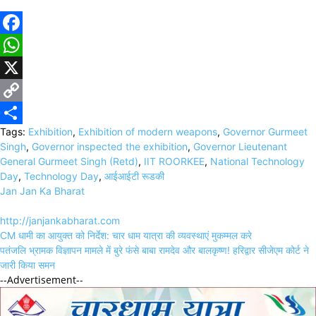
Facebook
WhatsApp
X
Copy
Tags:
Exhibition
,
Exhibition of modern weapons
,
Governor Gurmeet
Link
Share
Singh
,
Governor inspected the exhibition
,
Governor Lieutenant
General Gurmeet Singh (Retd)
,
IIT ROORKEE
,
National Technology
Day
,
Technology Day
,
आईआईटी रूडकी
Jan Jan Ka Bharat
http://janjankabharat.com
Post
CM धामी का आयुक्त को निर्देश: चार धाम यात्रा की व्यवस्थाएं मुकम्मल करे
navigation
पतंजलि भ्रामक विज्ञापन मामले में बुरे फंसे बाबा रामदेव और बालकृष्ण! हरिद्वार सीजेएम कोर्ट ने
जारी किया समन
--Advertisement--