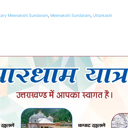
retary Meenakshi Sundaram
,
Meenakshi Sundaram
,
Uttarkashi