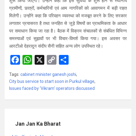
शुरू किया जाएगा। उन्होंने कहा कि इस सुविधा के शुरू होने से स्थानीय
ग्रामीणों, छात्रों, कर्मचारियों एवं आम नागरिकों को आवागमन में बड़ी राहत
मिलेगी। उन्होंने कहा कि परिवहन व्यवस्था को मजबूत करने के लिए सरकार
लगातार प्रयासरत है तथा जनहित से जुड़े विषयों का प्राथमिकता के आधार
पर समाधान किया जा रहा है। बैठक में विक्रम संचालकों से संबंधित विभिन्न
समस्याओं एवं सुझावों पर भी विचार-विमर्श किया गया। इस अवसर पर
आरटीओ देहरादून संदीप सैनी सहित अन्य लोग उपस्थित रहे।
F
W
X
C
S
a
h
o
h
Tags:
cabinet minister ganesh joshi
,
ce
at
py
ar
City bus service to start soon in Purkul village
,
b
s
Li
e
Issues faced by 'Vikram' operators discussed
o
A
n
o
p
k
k
p
Jan Jan Ka Bharat