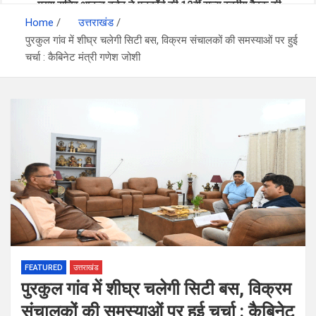
मुख्य सचिव आनन्द बर्द्धन ने एनकॉर्ड की 12वीं राज्य स्तरीय बैठक की
प्रदेश में विसंगति और अनमैप्ड मतदाताओं की सुनवाई जारी- सीईओ
Home
अध्यक्षता की
उत्तराखंड
पुरकुल गांव में शीघ्र चलेगी सिटी बस, विक्रम संचालकों की समस्याओं पर हुई
चर्चा : कैबिनेट मंत्री गणेश जोशी
बनबसा रेलवे स्टेशन पर अब रुकेगी अछनेरा-टनकपुर एक्सप्रेस, रेल मंत्री ने
24×7 अलर्ट मोड में रहें अधिकारी-मुख्य सचिव
दी स्वीकृति
मुख्यमंत्री धामी से महानिदेशक एनसीसी ने की शिष्टाचार भेंट
FEATURED
उत्तराखंड
पुरकुल गांव में शीघ्र चलेगी सिटी बस, विक्रम
संचालकों की समस्याओं पर हुई चर्चा : कैबिनेट