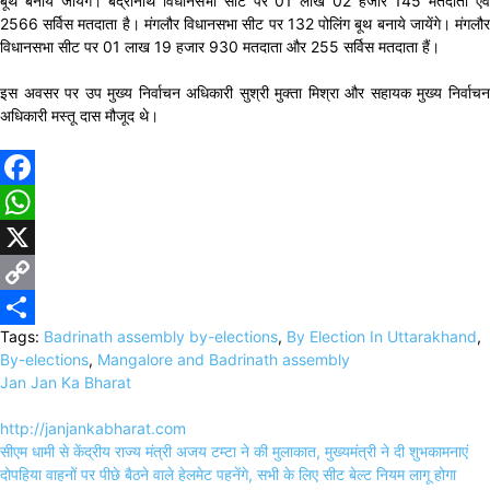
बूथ बनाये जायेंगे। बद्रीनाथ विधानसभा सीट पर 01 लाख 02 हजार 145 मतदाता एवं
2566 सर्विस मतदाता है। मंगलौर विधानसभा सीट पर 132 पोलिंग बूथ बनाये जायेंगे। मंगलौर
विधानसभा सीट पर 01 लाख 19 हजार 930 मतदाता और 255 सर्विस मतदाता हैं।
इस अवसर पर उप मुख्य निर्वाचन अधिकारी सुश्री मुक्ता मिश्रा और सहायक मुख्य निर्वाचन
अधिकारी मस्तू दास मौजूद थे।
Facebook
WhatsApp
X
Copy
Tags:
Badrinath assembly by-elections
,
By Election In Uttarakhand
,
Link
Share
By-elections
,
Mangalore and Badrinath assembly
Jan Jan Ka Bharat
http://janjankabharat.com
Post
सीएम धामी से केंद्रीय राज्य मंत्री अजय टम्टा ने की मुलाकात, मुख्यमंत्री ने दी शुभकामनाएं
navigation
दोपहिया वाहनों पर पीछे बैठने वाले हेलमेट पहनेंगे, सभी के लिए सीट बेल्ट नियम लागू होगा