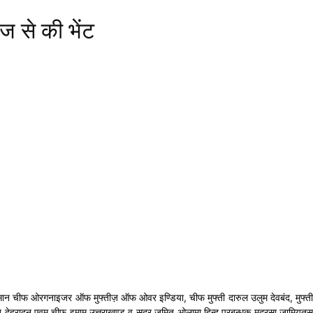
ाज से की भेंट
म्मद एहसान चीफ ओरगनाइजर ऑफ मुफ्तीज़ ऑफ ओवर इण्डिया, चीफ मुफ्ती दारुल उलुम देवबंद, मुफ्ती
्ति देहरादून एवम् चीफ इमाम उत्तराखण्ड व सदर जमित ओलामा हिन्द प्रबन्धक मदरसा जामियतुस