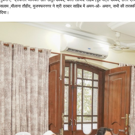
सलाम ,मौलाना तौहीद, मुजफ्फरनगर ने श्री दरबार साहिब में अमन-ओ- अमान, सभी की तरक्की और
दिया।