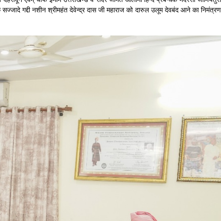
जादे गद्दी नशीन श्रीमहंत देवेन्द्र दास जी महाराज को दारुल उलूम देवबंद आने का निमंत्रण