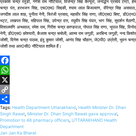
प्रकाश चन्द्र रतूडी, गणेश राम नौटियाल, विजेन्द्र सिंह कैंत्यूरा, जनार्द्धन प्रसाद टम्टा, हेम
चन्द्र पंत, हरभजन सिंह, एच0एम0 सिद्दकी, श्याम लाल बिजल्वाण, वीरेन्द्र सिंह असवाल,
जगदीश लाल शाह, पुनीता नेगी, चिरंजी प्रसाद, महावीर सिंह राणा, जी0एस0 बिष्ट, डी0एन0
भट्ट, लखपत सिंह, महिपाल सिंह, उपेन्द्र दत्त, रघुवीर सिंह पंवार, भाग सिंह, सुदर्शन मैठाणी,
विशालमणि अन्थवाल, रमेश राम, गिरीश चन्द्र काण्डपाल, गोपाल सिंह राणा, भूपाल सिंह, विनोद
नेगी, डी0एस0 कोश्यारी, कैलाश चन्द्र चमोली, आत्मा राम जगूडी, अरबिन्द जगूडी, नन्द किशोर
जोशी, दिनेश चन्द्र पाठक, इंदु कुमार जोशी, आनंद सिंह चौहान, जे0पी0 उप्रेती, भुवन चन्द्र
जोशी तथा आर0सी0 नौटियाल शामिल हैं।
Facebook
WhatsApp
X
Copy
Tags:
Health Department Uttarakhand
,
Health Minister Dr. Dhan
Link
Share
Singh Rawat
,
Minister Dr. Dhan Singh Rawat gave approval
,
Promotion to 48 pharmacy officers
,
UTTARAKHAND Health
Department
Jan Jan Ka Bharat