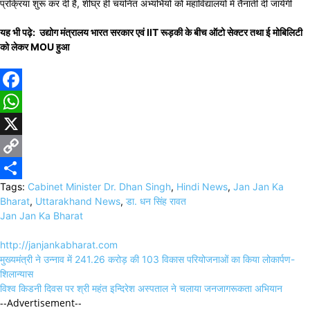
प्रक्रिया शुरू कर दी है, शीघ्र ही चयनित अभ्यर्भियों को महाविद्यालयों में तैनाती दी जायेगी
यह भी पढ़े: उद्योग मंत्रालय भारत सरकार एवं IIT रूड़की के बीच ऑटो सेक्टर तथा ई मोबिलिटी
को लेकर MOU हुआ
Facebook
WhatsApp
X
Copy
Tags:
Cabinet Minister Dr. Dhan Singh
,
Hindi News
,
Jan Jan Ka
Link
Share
Bharat
,
Uttarakhand News
,
डा. धन सिंह रावत
Jan Jan Ka Bharat
http://janjankabharat.com
Post
मुख्यमंत्री ने उन्नाव में 241.26 करोड़ की 103 विकास परियोजनाओं का किया लोकार्पण-
navigation
शिलान्यास
विश्व किडनी दिवस पर श्री महंत इन्दिरेश अस्पताल ने चलाया जनजागरूकता अभियान
--Advertisement--