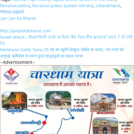
Link
Share
Revenue police
,
Revenue police system will end
,
Uttarakhand
,
नैनीताल हाईकोर्ट
Jan Jan Ka Bharat
http://janjankabharat.com
Post
Israeli attack : ਇਜ਼ਰਾਇਲੀ ਹਮਲੇ ’ਚ ਵੈਸਟ ਬੈਂਕ ਵਿਚ ਇੱਕ ਡਾਕਟਰਾਂ ਸਮੇਤ 7 ਦੀ ਹੋਈ
navigation
ਮੌਤ
Hemkund Sahib Yatra:25 मई को खुलेंगे हेमकुंड साहिब के कपाट, पंच प्यारों की
अगुवाई ऋषिकेश से रवाना हुआ श्रद्धालुओं का पहला जत्था
--Advertisement--