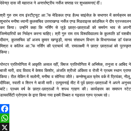
देवेन्द्र दास जी महाराज ने अन्तर्राष्ट्रीय नर्सेज सप्ताह पर शुभकामनाएं दीं।
श्री गुरु राम राय इंस्टीट्यूट आॅफ मेडिकल एण्ड हैल्थ साइंसेज़ के सभागार में कार्यक्रम का
शुभारंभ मनीषा ध्यानी कुलसचिव उत्तराखण्ड नर्सेज एण्ड मिडवाइव्स कांउसिल ने दीप प्रज्जवलन
कर किया। उन्होंने कहा कि नर्सिंग से जुड़े छात्र-छात्राओं को समर्पण भाव से अपनी
जिम्मेदारियों का निर्वहन करना चाहिए। श्री गुरु राम राय विश्वविद्यालय के कुलपति डाॅ यशबीर
दीवान, कुलसचिव डाॅ अजय कुमार खण्डूड़ी, मानव संसाधन विभाग के विभागाध्यक्ष डाॅ पंकज
मिश्रा व काॅलेज आॅफ नर्सिंग की प्राचार्य जी. रामालक्ष्मी ने छात्र छात्राआं को पुरस्कृत
किया।
पोस्टर प्रतियोगिता में आकृति अव्वल रहीं, क्विज प्रतियोगिता में अभिषेक, तनुजा व आबिद ने
बाजी मारी, वाद विवाद में केशव किशोर, अंजलि श्रीजो अंकिता व रोजी ने प्रथम स्थान प्राप्त
किया। रील मेकिंग में सलोनी, मनीषा व सोनिया जीते। कन्सेप्चुअल फ्रेम वर्क में प्रियंका, नीलू,
दीपिका, स्वाती व शिरन ने बाजी मारी। एल्यूमनाई मीट में पूर्व छात्र-छात्राओं ने अपने अनुभव
बांटे। प्रथम वर्ष के छात्र-छात्राओं ने शपथ ग्रहण की। कार्यक्रम का समापन स्टेट
डायवर्सिटी प्रोग्राम के द्वारा किया गया इसमें तिब्बत व गढ़वाल ग्रुप प्रथम रहे।
Facebook
WhatsApp