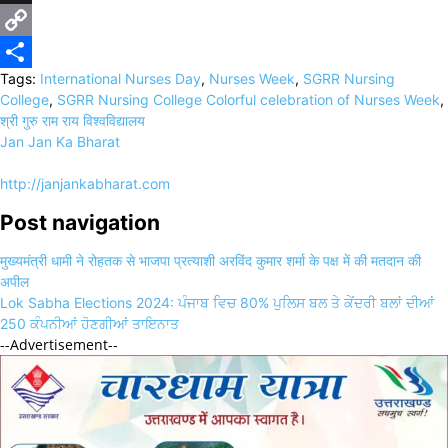
X
Copy
Tags:
International Nurses Day
,
Nurses Week
,
SGRR Nursing
Link
Share
College
,
SGRR Nursing College Colorful celebration of Nurses Week
,
श्री गुरु राम राय विश्वविद्यालय
Jan Jan Ka Bharat
http://janjankabharat.com
Post navigation
मुख्यमंत्री धामी ने रोहतक से भाजपा प्रत्याशी अरविंद कुमार शर्मा के पक्ष में की मतदान की
अपील
Lok Sabha Elections 2024: ਪੰਜਾਬ ਵਿਚ 80% ਪੁਲਿਸ ਬਲ ਤੇ ਕੇਂਦਰੀ ਬਲਾਂ ਦੀਆਂ
250 ਕੰਪਨੀਆਂ ਹੋਣਗੀਆਂ ਤਾਇਨਾਤ
--Advertisement--