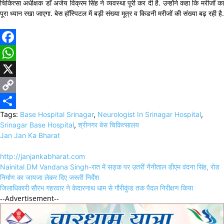
चिकित्सा अधीक्षक डॉ अजेय विक्रम सिंह ने व्यवस्था पूरी कर दी है. उन्होंने कहा कि मरीजों का
पूरा ध्यान रखा जाएगा. बेस हॉस्पिटल में बड़ी संख्या मूत्र व किडनी मरीजों की संख्या बढ़ रही है.
Facebook
WhatsApp
X
Copy
Tags:
Base Hospital Srinagar
,
Neurologist In Srinagar Hospital
,
Link
Share
Srinagar Base Hospital
,
श्रीनगर बेस चिकित्सालय
Jan Jan Ka Bharat
http://janjankabharat.com
Post
Nainital DM Vandana Singh-रात में सड़क पर उतरीं नैनीताल डीएम वंदना सिंह, रोड
navigation
निर्माण का जायजा लेकर दिए जरूरी निर्देश
जिलाधिकारी सौरभ गहरवार ने केदारनाथ धाम से गौरीकुंड तक पैदल निरीक्षण किया
--Advertisement--