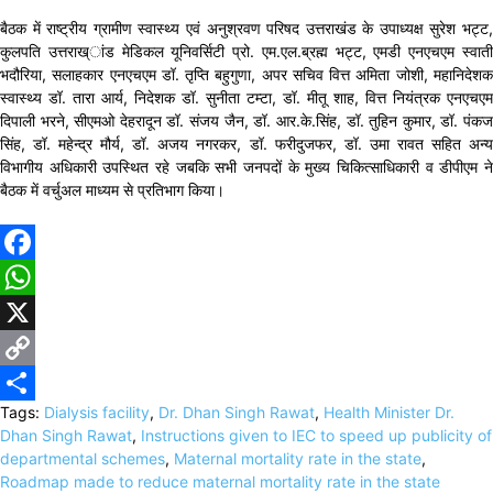
बैठक में राष्ट्रीय ग्रामीण स्वास्थ्य एवं अनुश्रवण परिषद उत्तराखंड के उपाध्यक्ष सुरेश भट्ट,
कुलपति उत्तराख्ांड मेडिकल यूनिवर्सिटी प्रो. एम.एल.ब्रह्म भट्ट, एमडी एनएचएम स्वाती
भदौरिया, सलाहकार एनएचएम डॉ. तृप्ति बहुगुणा, अपर सचिव वित्त अमिता जोशी, महानिदेशक
स्वास्थ्य डॉ. तारा आर्य, निदेशक डॉ. सुनीता टम्टा, डॉ. मीतू शाह, वित्त नियंत्रक एनएचएम
दिपाली भरने, सीएमओ देहरादून डॉ. संजय जैन, डॉ. आर.के.सिंह, डॉ. तुहिन कुमार, डॉ. पंकज
सिंह, डॉ. महेन्द्र मौर्य, डॉ. अजय नगरकर, डॉ. फरीदुजफर, डॉ. उमा रावत सहित अन्य
विभागीय अधिकारी उपस्थित रहे जबकि सभी जनपदों के मुख्य चिकित्साधिकारी व डीपीएम ने
बैठक में वर्चुअल माध्यम से प्रतिभाग किया।
Facebook
WhatsApp
X
Copy
Tags:
Dialysis facility
,
Dr. Dhan Singh Rawat
,
Health Minister Dr.
Link
Share
Dhan Singh Rawat
,
Instructions given to IEC to speed up publicity of
departmental schemes
,
Maternal mortality rate in the state
,
Roadmap made to reduce maternal mortality rate in the state