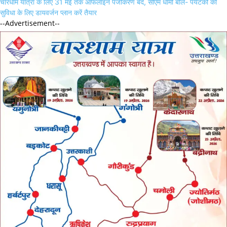
navigation
चारधाम यात्रा के लिए 31 मई तक ऑफलाइन पंजीकरण बंद, सीएम धामी बोले- पर्यटकों की
सुविधा के लिए डायवर्जन प्लान करें तैयार
--Advertisement--