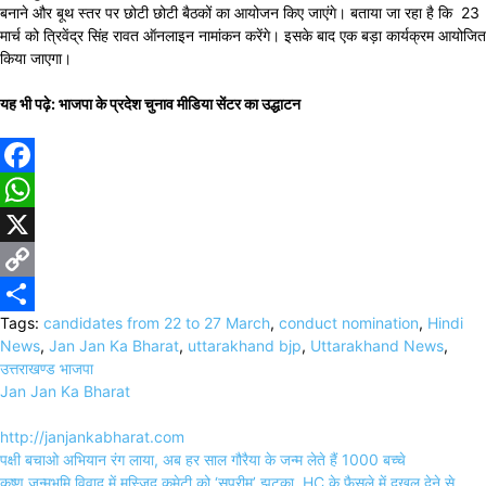
बनाने और बूथ स्तर पर छोटी छोटी बैठकों का आयोजन किए जाएंगे। बताया जा रहा है कि 23
मार्च को त्रिवेंद्र सिंह रावत ऑनलाइन नामांकन करेंगे। इसके बाद एक बड़ा कार्यक्रम आयोजित
किया जाएगा।
यह भी पढ़े: भाजपा के प्रदेश चुनाव मीडिया सेंटर का उद्धाटन
Facebook
WhatsApp
X
Copy
Tags:
candidates from 22 to 27 March
,
conduct nomination
,
Hindi
Link
Share
News
,
Jan Jan Ka Bharat
,
uttarakhand bjp
,
Uttarakhand News
,
उत्तराखण्ड भाजपा
Jan Jan Ka Bharat
http://janjankabharat.com
Post
पक्षी बचाओ अभियान रंग लाया, अब हर साल गौरैया के जन्म लेते हैं 1000 बच्चे
navigation
कृष्ण जन्मभूमि विवाद में मस्जिद कमेटी को ‘सुप्रीम’ झटका, HC के फैसले में दखल देने से