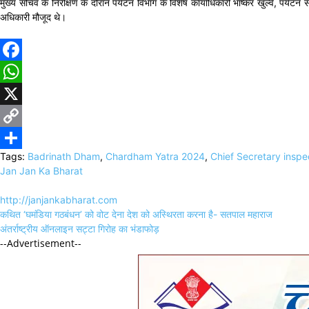
मुख्य सचिव के निरीक्षण के दौरान पर्यटन विभाग के विशेष कार्याधिकारी भाष्कर खुल्वे, पर
अधिकारी मौजूद थे।
Facebook
WhatsApp
X
Copy
Tags:
Badrinath Dham
,
Chardham Yatra 2024
,
Chief Secretary inspe
Link
Share
Jan Jan Ka Bharat
http://janjankabharat.com
Post
कथित ‘घमंडिया गठबंधन’ को वोट देना देश को अस्थिरता करना है- सतपाल महाराज
navigation
अंतर्राष्ट्रीय ऑनलाइन सट्टा गिरोह का भंडाफोड़
--Advertisement--