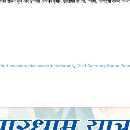
्यटन सचिव सचिन कुर्वे और डीजीपी अभिनव कुमार, एसडीएम सी.एस. वशिष्ठ, कार्यदायी संस्था 
cted reconstruction works in Kedarnath
,
Chief Secretary Radha Ratur