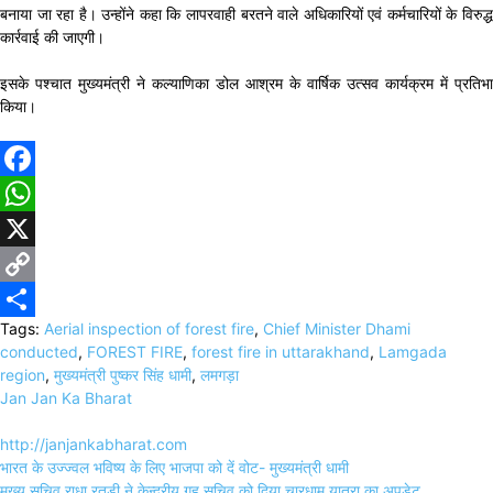
बनाया जा रहा है। उन्होंने कहा कि लापरवाही बरतने वाले अधिकारियों एवं कर्मचारियों के विरुद्ध
कार्रवाई की जाएगी।
इसके पश्चात मुख्यमंत्री ने कल्याणिका डोल आश्रम के वार्षिक उत्सव कार्यक्रम में प्रतिभा
किया।
Facebook
WhatsApp
X
Copy
Tags:
Aerial inspection of forest fire
,
Chief Minister Dhami
Link
Share
conducted
,
FOREST FIRE
,
forest fire in uttarakhand
,
Lamgada
region
,
मुख्यमंत्री पुष्कर सिंह धामी
,
लमगड़ा
Jan Jan Ka Bharat
http://janjankabharat.com
Post
भारत के उज्ज्वल भविष्य के लिए भाजपा को दें वोट- मुख्यमंत्री धामी
navigation
मुख्य सचिव राधा रतूड़ी ने केन्द्रीय गृह सचिव को दिया चारधाम यात्रा का अपडेट