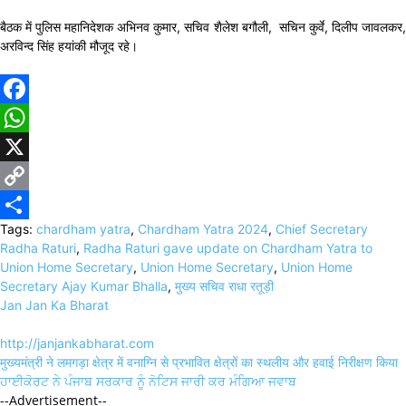
बैठक में पुलिस महानिदेशक अभिनव कुमार, सचिव शैलेश बगौली, सचिन कुर्वे, दिलीप जावलकर,
अरविन्द सिंह हयांकी मौजूद रहे।
Facebook
WhatsApp
X
Copy
Tags:
chardham yatra
,
Chardham Yatra 2024
,
Chief Secretary
Link
Share
Radha Raturi
,
Radha Raturi gave update on Chardham Yatra to
Union Home Secretary
,
Union Home Secretary
,
Union Home
Secretary Ajay Kumar Bhalla
,
मुख्य सचिव राधा रतूड़ी
Jan Jan Ka Bharat
http://janjankabharat.com
Post
मुख्यमंत्री ने लमगड़ा क्षेत्र में वनाग्नि से प्रभावित क्षेत्रों का स्थलीय और हवाई निरीक्षण किया
navigation
ਹਾਈਕੋਰਟ ਨੇ ਪੰਜਾਬ ਸਰਕਾਰ ਨੂੰ ਨੋਟਿਸ ਜਾਰੀ ਕਰ ਮੰਗਿਆ ਜਵਾਬ
--Advertisement--