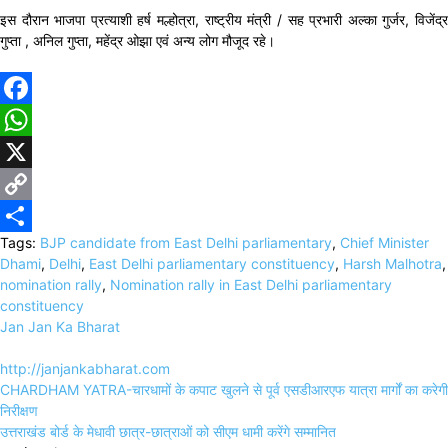
इस दौरान भाजपा प्रत्याशी हर्ष मल्होत्रा, राष्ट्रीय मंत्री / सह प्रभारी अल्का गुर्जर, विजेंद्र
गुप्ता , अनिल गुप्ता, महेंद्र ओझा एवं अन्य लोग मौजूद रहे।
Facebook
WhatsApp
X
Copy
Tags:
BJP candidate from East Delhi parliamentary
,
Chief Minister
Link
Share
Dhami
,
Delhi
,
East Delhi parliamentary constituency
,
Harsh Malhotra
,
nomination rally
,
Nomination rally in East Delhi parliamentary
constituency
Jan Jan Ka Bharat
http://janjankabharat.com
Post
CHARDHAM YATRA-चारधामों के कपाट खुलने से पूर्व एसडीआरएफ यात्रा मार्गों का करेगी
navigation
निरीक्षण
उत्तराखंड बोर्ड के मेधावी छात्र-छात्राओं को सीएम धामी करेंगे सम्मानित