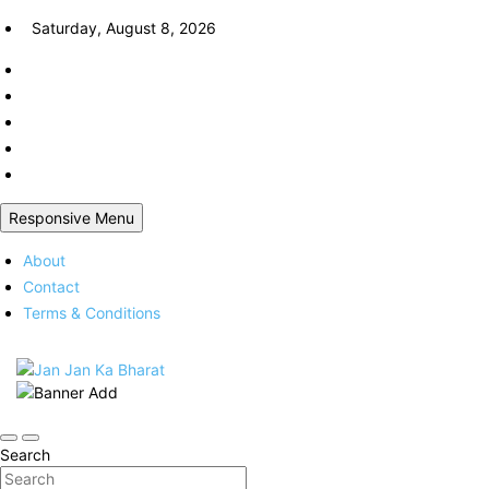
Skip
Saturday, August 8, 2026
to
content
Responsive Menu
About
Contact
Terms & Conditions
Online Trending Hindi News Website
Jan Jan Ka Bharat
Search