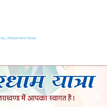
rat
,
Uttarakhand News