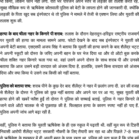
भी किया, लेकिन फोन नहीं लगा. रात भर परिजन अपने स्तर से लड़की की तलाश करते रहे.
सुबह मौखिक रूप से ऋषिकेश कोतवाली पुलिस को बेटी के लापता होने की जानकारी दी. क्योंकि
लड़की के पिता खुद सब इंस्पेक्टर थे तो पुलिस ने मामले में तेजी से एक्शन लिया और युवती की
तलाश शुरू की.
हत्या के बाद चीला नहर के किनारे पी शराब:
तलाश के दौरान देहरादून-हरिद्वार राष्ट्रीय राजमार्
पर युवती की हत्या का मामला सामने आया. फोटो देखने के बाद सब इंस्पेक्टर ने युवती को
अपनी बेटी बताया. एसएसपी अजय सिंह ने बताया कि युवती की हत्या करने के बाद शैलेंद्र भट्ट
ने अपनी स्कूटी को दोस्त के जरिए अपनी बहन के घर भेज दिया था और वो ऑटो बुक करके
चीला शक्ति नहर किनारे चला गया था. वहां उसने अपने दोस्त के साथ शराब पी और उनको
बताया कि आज उसने बड़ी वारदात को अंजाम दिया है. हालांकि, उसने किस वारदात को अंजाम
दिया और क्या किया ये उसने तब किसी को नहीं बताया.
पुलिस को बताया सच:
शराब पीने के कुछ देर बाद शैलेंद्र ने नहर में छलांग लगा दी. डर की वज
से शैलेंद्र के दोस्त ने पुलिस को कुछ नहीं बताया और अपने घर पर आ गए. सुबह युवती की
हत्या होने की खबरें फ्लैश हुईं तो दोस्त ने पुलिस को सच्चाई बताई. पुलिस ने नहर किनारे ले
जाने वाले ऑटो चालक से भी पूछताछ की है. फिलहाल हत्या के कारण स्पष्ट नहीं हो पाए हैं.
पुलिस अपनी जांच आगे बढ़ा रही है.
वहीं, पुलिस ने बताया कि युवती ऋषिकेश के ही एक स्कूल में पढ़ाती थी. वहीं मूल रूप से टिहरी
निवासी आरोपी शैलेंद्र भट्ट सरकारी नौकरी के लिए तैयारी कर रहा था और पिछले 7-8 साल
से ऋषिकेश के श्यामपुर में ही अपनी बहन के पास रहता था. पुलिस को पता चला है कि पांच मई